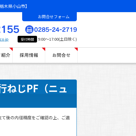
栃木県小山市】
お問合せフォーム
co.jp
9:00～17:00(土日除く)
受付時間
）
行ねじPF（ニュ
立て後の内径精度をご確認の上、ご選