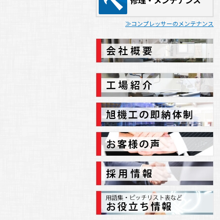
修理・メンテナンス
ゴールデンウィーク中の休業日のご案
内
コンプレッサーのメンテナンス
2023.02.09
(
お知らせ
)
北関東どてらい市開催のご案内
2022.12.21
(
お知らせ
)
年末年始休業日のご案内
2022.08.10
(
お知らせ
)
夏季休業日のご案内
2022.04.25
(
お知らせ
)
ゴールデンウィーク中の営業日・休業
日のご案内
2021.12.27
(
お知らせ
)
年末年始休業日のご案内
2021.07.16
(
お知らせ
)
夏季休業日等のご案内
2021.03.01
(
お知らせ
)
X-LOCK FESTIVALのご案内
2020.12.18
(
お知らせ
)