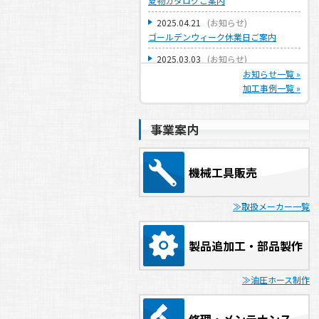
夏物カタログご案内
2025.04.21
(
お知らせ
)
ゴールデンウィーク休業日ご案内
2025.03.03
(
お知らせ
)
建設業許可取得のお知らせ
お知らせ一覧 »
加工事例一覧 »
2024.12.27
(
お知らせ
)
年末年始休業日のご案内
事業案内
2024.10.29
(
お知らせ
)
冬物カタログご案内
2024.07.22
(
お知らせ
)
機械工具販売
夏季休業日のご案内
2024.04.26
(
お知らせ
)
取扱メーカー一覧
ゴールデンウィーク休業日ご案内
2023.12.25
(
お知らせ
)
製品追加工・部品製作
年末年始休業日のご案内
2023.07.20
(
お知らせ
)
油圧ホース制作
夏季休業日のご案内
2023.04.24
(
お知らせ
)