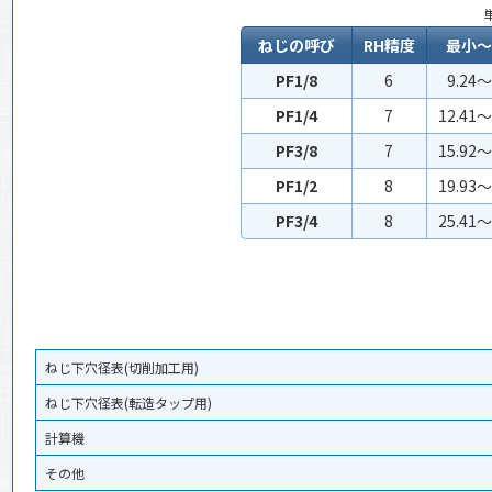
ねじの呼び
RH精度
最小～
PF1/8
6
9.24～
PF1/4
7
12.41～
PF3/8
7
15.92～
PF1/2
8
19.93～
PF3/4
8
25.41～
ねじ下穴径表(切削加工用)
ねじ下穴径表(転造タップ用)
計算機
その他