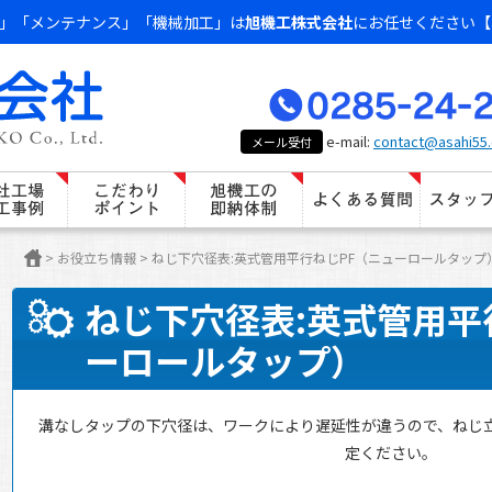
」「メンテナンス」「機械加工」は
旭機工株式会社
にお任せください【
e-mail:
contact@asahi55.
メール受付
>
お役立ち情報
>
ねじ下穴径表:英式管用平行ねじPF（ニューロールタップ
ねじ下穴径表:英式管用平
ーロールタップ）
溝なしタップの下穴径は、ワークにより遅延性が違うので、ねじ
定ください。