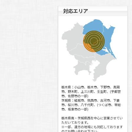
年末年始休業日のご案内
対応エリア
2020.08.04
(
お知らせ
)
夏季休業日のご案内
2020.07.31
(
加工事例
)
軸付き滑車(ローラー)製作
2020.05.29
(
お知らせ
)
ポータブルスポットクーラー入荷予
定！！
2020.04.27
(
お知らせ
)
連休中の休業日ご案内
2020.04.20
(
お知らせ
)
新型コロナウイルス感染拡大予防のた
栃木県：小山市、栃木市、下野市、真岡
めの対応について
市、野木町、上三川町、壬生町、(宇都宮
市、佐野市の一部)
2019.12.19
(
お知らせ
)
茨城県：結城市、筑西市、古河市、下妻
市、桜川市、八千代町、(つくば市、常総
年末年始休業日のご案内
市、坂東市の一部)
2019.07.23
(
お知らせ
)
栃木県南・茨城県西を中心に営業させてい
夏季休業日のご案内
ただいております。
※一部、遠方の地域にも対応しております
2019.04.24
(
お知らせ
)
のでお問い合わせ下さい。