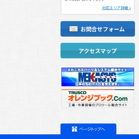
ゴールデンウィーク休業日ご案内
対応エリア詳細 »
2019.04.24
(
お知らせ
)
第３回 旭機工マシンツールフェア御礼
お問合せフォーム
2019.04.11
(
お知らせ
)
明日からです!!展示会事前情報!!
2019.02.20
(
お知らせ
)
アクセスマップ
第３回 旭機工㈱マシンツールフェア開
催！
2018.10.17
(
お知らせ
)
特別休暇のお知らせ
2018.07.25
(
お知らせ
)
夏季休業日のご案内
2018.04.26
(
お知らせ
)
連休中の営業日ご案内
2018.04.16
(
お知らせ
)
新戦力！新鮮力！！
2017.12.20
(
お知らせ
)
年末年始休業日のご案内