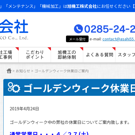
」「メンテナンス」「機械加工」は
旭機工株式会社
にお任せください【
e-mail:
contact@asahi55.
メール受付
>
お知らせ
>
ゴールデンウィーク休業日ご案内
ゴールデンウィーク休業
2019年4月24日
ゴールデンウィーク中の弊社の休業日についてご案内致します。
通常営業日・・・４／２７(土)