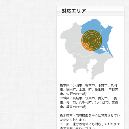
年末年始休業日のご案内
対応エリア
2020.08.04
(
お知らせ
)
夏季休業日のご案内
2020.07.31
(
加工事例
)
軸付き滑車(ローラー)製作
2020.05.29
(
お知らせ
)
ポータブルスポットクーラー入荷予
定！！
2020.04.27
(
お知らせ
)
連休中の休業日ご案内
2020.04.20
(
お知らせ
)
新型コロナウイルス感染拡大予防のた
栃木県：小山市、栃木市、下野市、真岡
めの対応について
市、野木町、上三川町、壬生町、(宇都宮
市、佐野市の一部)
2019.12.19
(
お知らせ
)
茨城県：結城市、筑西市、古河市、下妻
市、桜川市、八千代町、(つくば市、常総
年末年始休業日のご案内
市、坂東市の一部)
2019.07.23
(
お知らせ
)
栃木県南・茨城県西を中心に営業させてい
夏季休業日のご案内
ただいております。
※一部、遠方の地域にも対応しております
2019.04.24
(
お知らせ
)
のでお問い合わせ下さい。