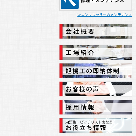
修理・メンテナンス
ゴールデンウィーク中の休業日のご案
内
コンプレッサーのメンテナンス
2023.02.09
(
お知らせ
)
北関東どてらい市開催のご案内
2022.12.21
(
お知らせ
)
年末年始休業日のご案内
2022.08.10
(
お知らせ
)
夏季休業日のご案内
2022.04.25
(
お知らせ
)
ゴールデンウィーク中の営業日・休業
日のご案内
2021.12.27
(
お知らせ
)
年末年始休業日のご案内
2021.07.16
(
お知らせ
)
夏季休業日等のご案内
2021.03.01
(
お知らせ
)
X-LOCK FESTIVALのご案内
2020.12.18
(
お知らせ
)