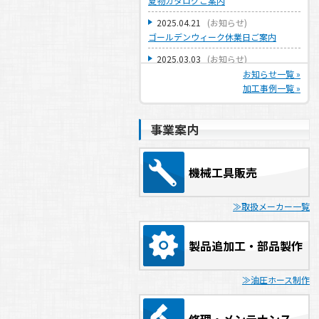
夏物カタログご案内
2025.04.21
(
お知らせ
)
ゴールデンウィーク休業日ご案内
2025.03.03
(
お知らせ
)
建設業許可取得のお知らせ
お知らせ一覧 »
加工事例一覧 »
2024.12.27
(
お知らせ
)
年末年始休業日のご案内
事業案内
2024.10.29
(
お知らせ
)
冬物カタログご案内
2024.07.22
(
お知らせ
)
機械工具販売
夏季休業日のご案内
2024.04.26
(
お知らせ
)
取扱メーカー一覧
ゴールデンウィーク休業日ご案内
2023.12.25
(
お知らせ
)
製品追加工・部品製作
年末年始休業日のご案内
2023.07.20
(
お知らせ
)
油圧ホース制作
夏季休業日のご案内
2023.04.24
(
お知らせ
)