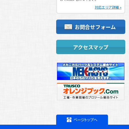
ゴールデンウィーク休業日ご案内
対応エリア詳細 »
2019.04.24
(
お知らせ
)
第３回 旭機工マシンツールフェア御礼
お問合せフォーム
2019.04.11
(
お知らせ
)
明日からです!!展示会事前情報!!
2019.02.20
(
お知らせ
)
アクセスマップ
第３回 旭機工㈱マシンツールフェア開
催！
2018.10.17
(
お知らせ
)
特別休暇のお知らせ
2018.07.25
(
お知らせ
)
夏季休業日のご案内
2018.04.26
(
お知らせ
)
連休中の営業日ご案内
2018.04.16
(
お知らせ
)
新戦力！新鮮力！！
2017.12.20
(
お知らせ
)
年末年始休業日のご案内