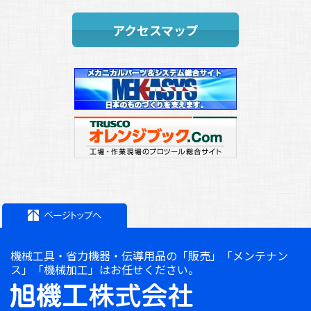
2019.02.20
(
お知らせ
)
第３回 旭機工㈱マシンツールフェア開催！
アクセスマップ
2018.10.17
(
お知らせ
)
特別休暇のお知らせ
2018.07.25
(
お知らせ
)
夏季休業日のご案内
2018.04.26
(
お知らせ
)
連休中の営業日ご案内
2018.04.16
(
お知らせ
)
新戦力！新鮮力！！
2017.12.20
(
お知らせ
)
年末年始休業日のご案内
2017.07.28
(
お知らせ
)
夏季休業日のご案内
2017.04.25
(
お知らせ
)
機械工具・省力機器・伝導用品の「販売」「メンテナン
連休中の営業日ご案内
ス」「機械加工」はお任せください。
2017.03.27
(
お知らせ
)
第二回 旭機工㈱マシンツールフェア ご報告と御礼