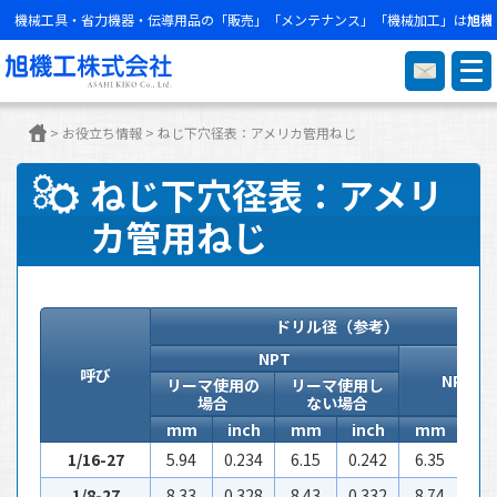
スタッフ紹介
採用情報
お問合せ
機械工具・省力機器・伝導用品の「販売」「メンテナンス」「機械加工」は
旭機
>
お役立ち情報
>
ねじ下穴径表：アメリカ管用ねじ
ねじ下穴径表：アメリ
カ管用ねじ
単位(
ドリル径（参考）
NPT
呼び
NPSC
リーマ使用の
リーマ使用し
場合
ない場合
mm
inch
mm
inch
mm
in
1/16-27
5.94
0.234
6.15
0.242
6.35
0.2
1/8-27
8.33
0.328
8.43
0.332
8.74
0.3