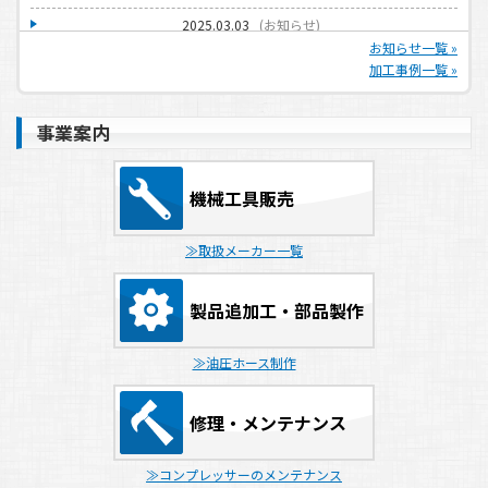
2025.03.03
(
お知らせ
)
建設業許可取得のお知らせ
お知らせ一覧 »
加工事例一覧 »
2024.12.27
(
お知らせ
)
年末年始休業日のご案内
事業案内
2024.10.29
(
お知らせ
)
冬物カタログご案内
2024.07.22
(
お知らせ
)
機械工具販売
夏季休業日のご案内
2024.04.26
(
お知らせ
)
取扱メーカー一覧
ゴールデンウィーク休業日ご案内
2023.12.25
(
お知らせ
)
製品追加工・部品製作
年末年始休業日のご案内
2023.07.20
(
お知らせ
)
油圧ホース制作
夏季休業日のご案内
2023.04.24
(
お知らせ
)
修理・メンテナンス
ゴールデンウィーク中の休業日のご案内
2023.02.09
(
お知らせ
)
コンプレッサーのメンテナンス