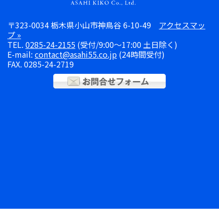
2017.03.02
(
お知らせ
)
展示会事前情報 最終回！！！
〒323-0034 栃木県小山市神鳥谷 6-10-49
アクセスマッ
2017.02.27
(
お知らせ
)
プ »
展示会事前情報 第７弾！！！
TEL.
0285-24-2155
(受付/9:00～17:00 土日除く)
E-mail:
contact@asahi55.co.jp
(24時間受付)
2017.02.24
(
お知らせ
)
FAX. 0285-24-2719
展示会事前情報 第６弾！！！
2017.02.22
(
お知らせ
)
展示会事前情報 第５弾！！！
2017.02.07
(
お知らせ
)
展示会事前情報 第４弾！！！
2017.02.03
(
お知らせ
)
展示会事前情報 第３弾！！！
2017.01.30
(
お知らせ
)
展示会事前情報 第２弾！！
2017.01.24
(
お知らせ
)
展示会事前情報 第１弾！！
2017.01.13
(
お知らせ
)
待望の第二回 旭機工㈱マシンツールフェア開催！！