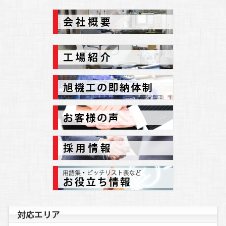
北関東どてらい市開催のご案内
2022.12.21
(
お知らせ
)
年末年始休業日のご案内
2022.08.10
(
お知らせ
)
夏季休業日のご案内
2022.04.25
(
お知らせ
)
ゴールデンウィーク中の営業日・休業日のご案内
2021.12.27
(
お知らせ
)
年末年始休業日のご案内
2021.07.16
(
お知らせ
)
夏季休業日等のご案内
2021.03.01
(
お知らせ
)
X-LOCK FESTIVALのご案内
2020.12.18
(
お知らせ
)
年末年始休業日のご案内
2020.08.04
(
お知らせ
)
夏季休業日のご案内
対応エリア
2020.07.31
(
加工事例
)