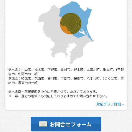
軸付き滑車(ローラー)製作
2020.05.29
(
お知らせ
)
ポータブルスポットクーラー入荷予定！！
2020.04.27
(
お知らせ
)
連休中の休業日ご案内
2020.04.20
(
お知らせ
)
新型コロナウイルス感染拡大予防のための対応について
2019.12.19
(
お知らせ
)
年末年始休業日のご案内
栃木県：小山市、栃木市、下野市、真岡市、野木町、上三川町、壬生町、(宇都
2019.07.23
(
お知らせ
)
宮市、佐野市の一部)
茨城県：結城市、筑西市、古河市、下妻市、桜川市、八千代町、(つくば市、常
夏季休業日のご案内
総市、坂東市の一部)
2019.04.24
(
お知らせ
)
栃木県南・茨城県西を中心に営業させていただいております。
ゴールデンウィーク休業日ご案内
※一部、遠方の地域にも対応しておりますのでお問い合わせ下さい。
2019.04.24
(
お知らせ
)
対応エリア詳細 »
第３回 旭機工マシンツールフェア御礼
2019.04.11
(
お知らせ
)
お問合せフォーム
明日からです!!展示会事前情報!!