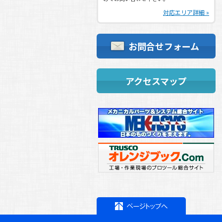
ゴールデンウィーク休業日ご案内
対応エリア詳細 »
2019.04.24
(
お知らせ
)
第３回 旭機工マシンツールフェア御礼
お問合せフォーム
2019.04.11
(
お知らせ
)
明日からです!!展示会事前情報!!
2019.02.20
(
お知らせ
)
アクセスマップ
第３回 旭機工㈱マシンツールフェア開
催！
2018.10.17
(
お知らせ
)
特別休暇のお知らせ
2018.07.25
(
お知らせ
)
夏季休業日のご案内
2018.04.26
(
お知らせ
)
連休中の営業日ご案内
2018.04.16
(
お知らせ
)
新戦力！新鮮力！！
2017.12.20
(
お知らせ
)
年末年始休業日のご案内