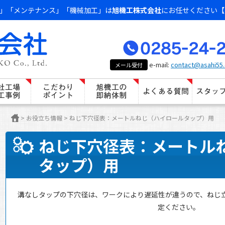
」「メンテナンス」「機械加工」は
旭機工株式会社
にお任せください【
e-mail:
contact@asahi55.
メール受付
>
お役立ち情報
>
ねじ下穴径表：メートルねじ（ハイロールタップ）用
ねじ下穴径表：メートル
タップ）用
溝なしタップの下穴径は、ワークにより遅延性が違うので、ねじ
定ください。