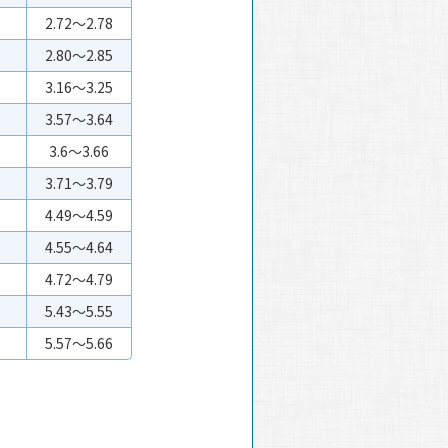
2.72～2.78
2.80～2.85
3.16～3.25
3.57～3.64
3.6～3.66
3.71～3.79
4.49～4.59
4.55～4.64
4.72～4.79
5.43～5.55
5.57～5.66