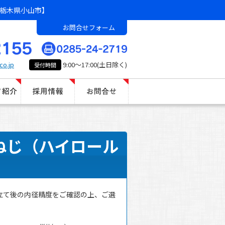
栃木県小山市】
お問合せフォーム
co.jp
9:00～17:00(土日除く)
受付時間
ねじ（ハイロール
立て後の内径精度をご確認の上、ご選