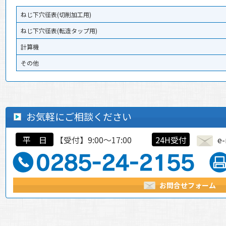
ねじ下穴径表(切削加工用)
ねじ下穴径表(転造タップ用)
計算機
その他
お気軽にご相談ください
平 日
【受付】9:00～17:00
24H受付
e-
お問合せフォーム