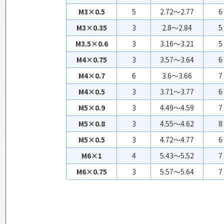
M3×0.5
5
2.72～2.77
6
M3×0.35
3
2.8～2.84
5
M3.5×0.6
3
3.16～3.21
5
M4×0.75
3
3.57～3.64
6
M4×0.7
6
3.6～3.66
7
M4×0.5
3
3.71～3.77
6
M5×0.9
3
4.49～4.59
7
M5×0.8
3
4.55～4.62
8
M5×0.5
3
4.72～4.77
6
M6×1
4
5.43～5.52
7
M6×0.75
3
5.57～5.64
7